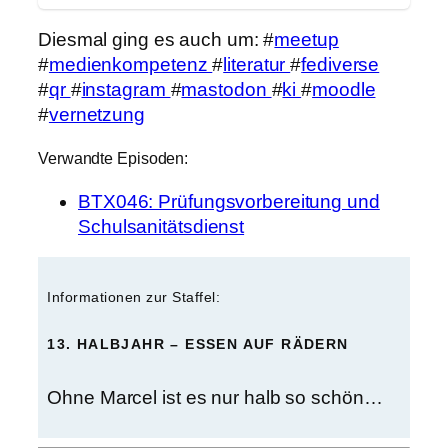
Diesmal ging es auch um: #
meetup
#
medienkompetenz
#
literatur
#
fediverse
#
qr
#
instagram
#
mastodon
#
ki
#
moodle
#
vernetzung
Verwandte Episoden:
BTX046: Prüfungsvorbereitung und
Schulsanitätsdienst
Informationen zur Staffel:
13. HALBJAHR – ESSEN AUF RÄDERN
Ohne Marcel ist es nur halb so schön…