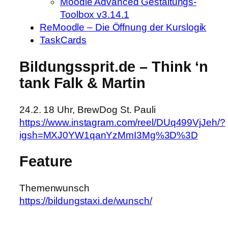
Moodle Advanced Gestaltungs-
Toolbox v3.14.1
ReMoodle – Die Öffnung der Kurslogik
TaskCards
Bildungssprit.de – Think ‘n
tank Falk & Martin
24.2. 18 Uhr, BrewDog St. Pauli
https://www.instagram.com/reel/DUq499VjJeh/?
igsh=MXJ0YW1qanYzMmI3Mg%3D%3D
Feature
Themenwunsch
https://bildungstaxi.de/wunsch/