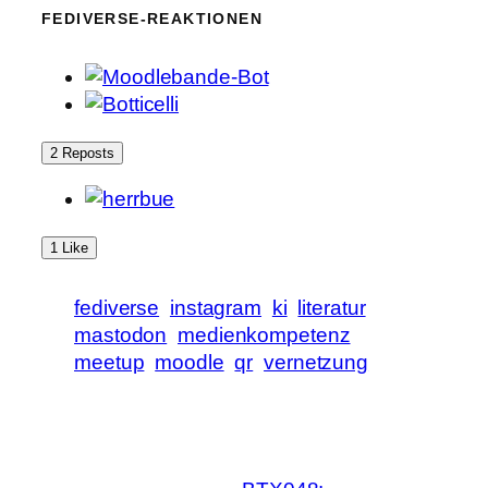
FEDIVERSE-REAKTIONEN
2 Reposts
1 Like
fediverse
instagram
ki
literatur
mastodon
medienkompetenz
meetup
moodle
qr
vernetzung