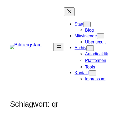
Zum
Inhalt
springen
Start
Blog
Mitwirkende
Über uns…
Archiv
Autodidaktik
Plattformen
Tools
Kontakt
Impressum
Schlagwort:
qr