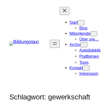
Zum
Inhalt
springen
Start
Blog
Mitwirkende
Über uns…
Archiv
Autodidaktik
Plattformen
Tools
Kontakt
Impressum
Schlagwort:
gewerkschaft