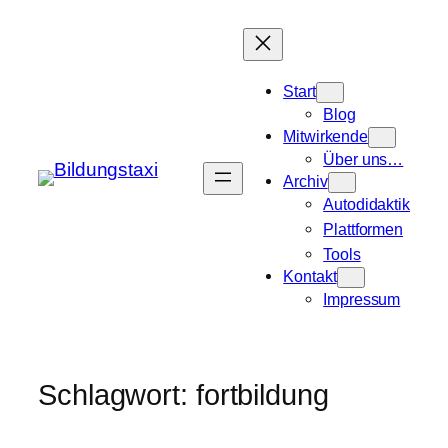
Zum
Inhalt
springen
Start
Blog
Mitwirkende
Über uns…
Archiv
Autodidaktik
Plattformen
Tools
Kontakt
Impressum
Schlagwort:
fortbildung